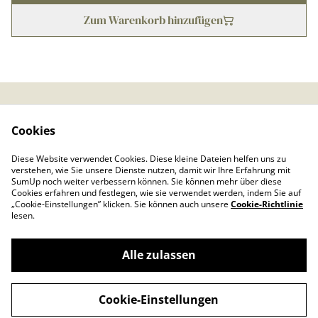
Zum Warenkorb hinzufügen
Kontaktieren Sie uns
Rechtliche
Cookies
Bestimmungen
Datenschutzbestimmu
Cookie-Richtlinie
Diese Website verwendet Cookies. Diese kleine Dateien helfen uns zu
ngen von SumUp
verstehen, wie Sie unsere Dienste nutzen, damit wir Ihre Erfahrung mit
Impressum
SumUp noch weiter verbessern können. Sie können mehr über diese
Cookies erfahren und festlegen, wie sie verwendet werden, indem Sie auf
„Cookie-Einstellungen” klicken. Sie können auch unsere
Cookie-Richtlinie
lesen.
Alle zulassen
©
2026
Froschkönig
Cookie-Einstellungen
powered by