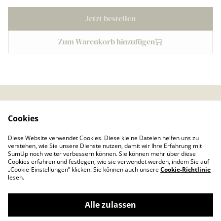
Jetzt bestellen
Zum Warenkorb hinzufügen
Kontaktieren Sie uns
Rechtliche
Cookies
Bestimmungen
Datenschutzbestimmu
Cookie-Richtlinie
Diese Website verwendet Cookies. Diese kleine Dateien helfen uns zu
ngen von SumUp
verstehen, wie Sie unsere Dienste nutzen, damit wir Ihre Erfahrung mit
Impressum
SumUp noch weiter verbessern können. Sie können mehr über diese
Cookies erfahren und festlegen, wie sie verwendet werden, indem Sie auf
„Cookie-Einstellungen” klicken. Sie können auch unsere
Cookie-Richtlinie
lesen.
Alle zulassen
©
2026
Froschkönig