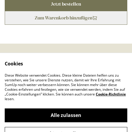
Jetzt bestellen
Zum Warenkorb hinzufügen
Kontaktieren Sie uns
Rechtliche
Cookies
Bestimmungen
Datenschutzbestimmu
Cookie-Richtlinie
Diese Website verwendet Cookies. Diese kleine Dateien helfen uns zu
ngen von SumUp
verstehen, wie Sie unsere Dienste nutzen, damit wir Ihre Erfahrung mit
Impressum
SumUp noch weiter verbessern können. Sie können mehr über diese
Cookies erfahren und festlegen, wie sie verwendet werden, indem Sie auf
„Cookie-Einstellungen” klicken. Sie können auch unsere
Cookie-Richtlinie
lesen.
Alle zulassen
©
2026
Froschkönig