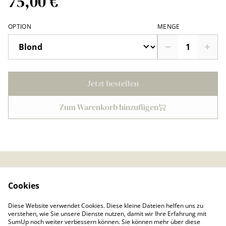
75,00 €
OPTION
MENGE
Jetzt bestellen
Zum Warenkorb hinzufügen
Kontaktieren Sie uns
Rechtliche
Cookies
Bestimmungen
Datenschutzbestimmu
Cookie-Richtlinie
Diese Website verwendet Cookies. Diese kleine Dateien helfen uns zu
ngen von SumUp
verstehen, wie Sie unsere Dienste nutzen, damit wir Ihre Erfahrung mit
Impressum
SumUp noch weiter verbessern können. Sie können mehr über diese