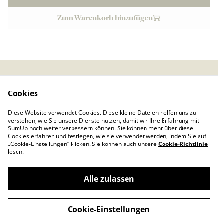
Zum Warenkorb hinzufügen
Kontaktieren Sie uns
Rechtliche
Cookies
Bestimmungen
Datenschutzbestimmu
Cookie-Richtlinie
Diese Website verwendet Cookies. Diese kleine Dateien helfen uns zu
ngen von SumUp
verstehen, wie Sie unsere Dienste nutzen, damit wir Ihre Erfahrung mit
Impressum
SumUp noch weiter verbessern können. Sie können mehr über diese
Cookies erfahren und festlegen, wie sie verwendet werden, indem Sie auf
„Cookie-Einstellungen” klicken. Sie können auch unsere
Cookie-Richtlinie
lesen.
Alle zulassen
©
2026
Froschkönig
Cookie-Einstellungen
powered by