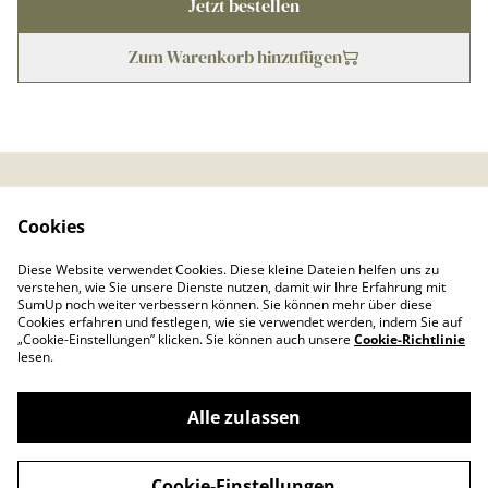
Jetzt bestellen
Zum Warenkorb hinzufügen
Kontaktieren Sie uns
Rechtliche
Cookies
Bestimmungen
Datenschutzbestimmu
Cookie-Richtlinie
Diese Website verwendet Cookies. Diese kleine Dateien helfen uns zu
ngen von SumUp
verstehen, wie Sie unsere Dienste nutzen, damit wir Ihre Erfahrung mit
Impressum
SumUp noch weiter verbessern können. Sie können mehr über diese
Cookies erfahren und festlegen, wie sie verwendet werden, indem Sie auf
„Cookie-Einstellungen” klicken. Sie können auch unsere
Cookie-Richtlinie
lesen.
Alle zulassen
©
2026
Froschkönig
Cookie-Einstellungen