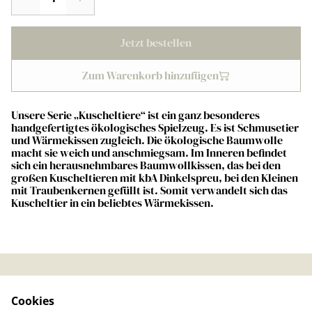
Jetzt bestellen
Zum Warenkorb hinzufügen
Unsere Serie „Kuscheltiere“ ist ein ganz besonderes
handgefertigtes ökologisches Spielzeug. Es ist Schmusetier
und Wärmekissen zugleich. Die ökologische Baumwolle
macht sie weich und anschmiegsam. Im Inneren befindet
sich ein herausnehmbares Baumwollkissen, das bei den
großen Kuscheltieren mit kbA Dinkelspreu, bei den Kleinen
mit Traubenkernen gefüllt ist. Somit verwandelt sich das
Kuscheltier in ein beliebtes Wärmekissen.
Kontaktieren Sie uns
Rechtliche
Cookies
Bestimmungen