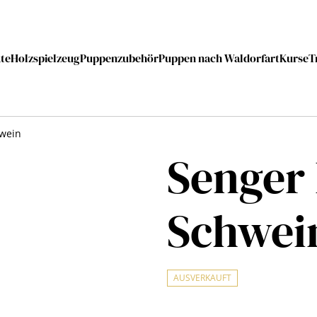
te
Holzspielzeug
Puppenzubehör
Puppen nach Waldorfart
Kurse
T
wein
Senger
Schwei
AUSVERKAUFT