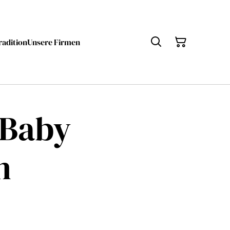
radition
Unsere Firmen
 Baby
n