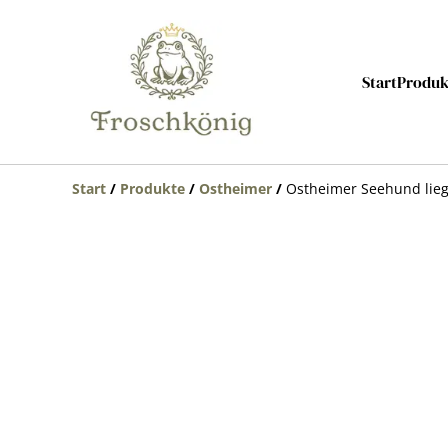
Start
Produk
Start
/
Produkte
/
Ostheimer
/
Ostheimer Seehund lie