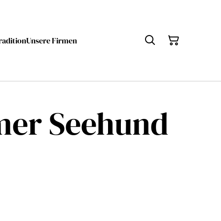
radition
Unsere Firmen
mer Seehund