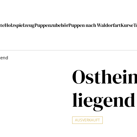
te
Holzspielzeug
Puppenzubehör
Puppen nach Waldorfart
Kurse
T
gend
Osthei
liegend
AUSVERKAUFT