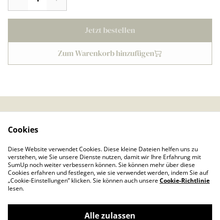
Jetzt bestellen
Zum Warenkorb hinzufügen
Kontaktieren Sie uns
Rechtliche
Cookies
Bestimmungen
Datenschutzbestimmu
Cookie-Richtlinie
Diese Website verwendet Cookies. Diese kleine Dateien helfen uns zu
ngen von SumUp
verstehen, wie Sie unsere Dienste nutzen, damit wir Ihre Erfahrung mit
Impressum
SumUp noch weiter verbessern können. Sie können mehr über diese
Cookies erfahren und festlegen, wie sie verwendet werden, indem Sie auf
„Cookie-Einstellungen” klicken. Sie können auch unsere
Cookie-Richtlinie
lesen.
Alle zulassen