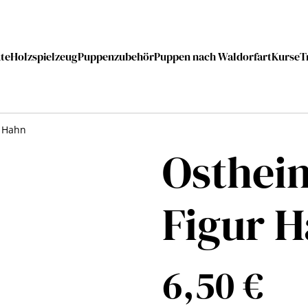
te
Holzspielzeug
Puppenzubehör
Puppen nach Waldorfart
Kurse
T
r Hahn
Osthei
Figur 
6,50 €