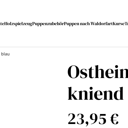
te
Holzspielzeug
Puppenzubehör
Puppen nach Waldorfart
Kurse
T
 blau
Osthei
kniend
23,95 €