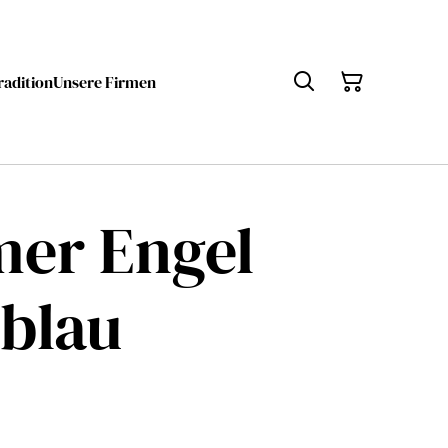
radition
Unsere Firmen
mer Engel
 blau