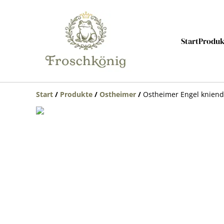
Start
Produk
Start
/
Produkte
/
Ostheimer
/
Ostheimer Engel kniend