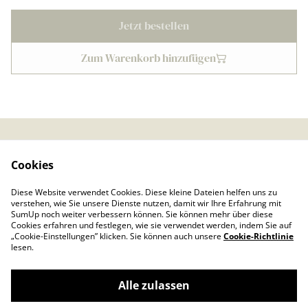
Jetzt bestellen
Zum Warenkorb hinzufügen
Kontaktieren Sie uns
Rechtliche
Cookies
Bestimmungen
Datenschutzbestimmu
Cookie-Richtlinie
Diese Website verwendet Cookies. Diese kleine Dateien helfen uns zu
ngen von SumUp
verstehen, wie Sie unsere Dienste nutzen, damit wir Ihre Erfahrung mit
Impressum
SumUp noch weiter verbessern können. Sie können mehr über diese
Cookies erfahren und festlegen, wie sie verwendet werden, indem Sie auf
„Cookie-Einstellungen” klicken. Sie können auch unsere
Cookie-Richtlinie
lesen.
Alle zulassen
©
2026
Froschkönig