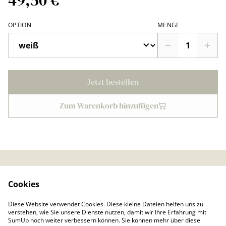
49,50 €
OPTION
MENGE
Jetzt bestellen
Zum Warenkorb hinzufügen
Kontaktieren Sie uns
Rechtliche
Cookies
Bestimmungen
Datenschutzbestimmu
Cookie-Richtlinie
Diese Website verwendet Cookies. Diese kleine Dateien helfen uns zu
ngen von SumUp
verstehen, wie Sie unsere Dienste nutzen, damit wir Ihre Erfahrung mit
Impressum
SumUp noch weiter verbessern können. Sie können mehr über diese