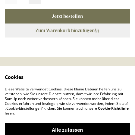
Jetzt bestellen
Zum Warenkorb hinzufügen
Kontaktieren Sie uns
Rechtliche
Cookies
Bestimmungen
Datenschutzbestimmu
Cookie-Richtlinie
Diese Website verwendet Cookies. Diese kleine Dateien helfen uns zu
ngen von SumUp
verstehen, wie Sie unsere Dienste nutzen, damit wir Ihre Erfahrung mit
Impressum
SumUp noch weiter verbessern können. Sie können mehr über diese
Cookies erfahren und festlegen, wie sie verwendet werden, indem Sie auf
„Cookie-Einstellungen” klicken. Sie können auch unsere
Cookie-Richtlinie
lesen.
Alle zulassen