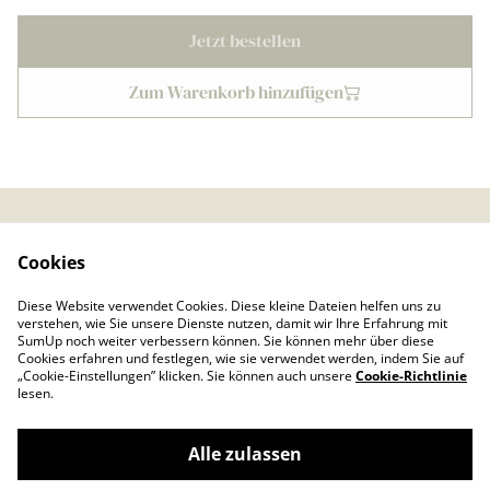
Jetzt bestellen
Zum Warenkorb hinzufügen
Kontaktieren Sie uns
Rechtliche
Cookies
Bestimmungen
Datenschutzbestimmu
Cookie-Richtlinie
Diese Website verwendet Cookies. Diese kleine Dateien helfen uns zu
ngen von SumUp
verstehen, wie Sie unsere Dienste nutzen, damit wir Ihre Erfahrung mit
Impressum
SumUp noch weiter verbessern können. Sie können mehr über diese
Cookies erfahren und festlegen, wie sie verwendet werden, indem Sie auf
„Cookie-Einstellungen” klicken. Sie können auch unsere
Cookie-Richtlinie
lesen.
Alle zulassen
©
2026
Froschkönig