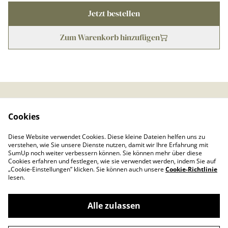
Jetzt bestellen
Zum Warenkorb hinzufügen
Kontaktieren Sie uns
Rechtliche
Cookies
Bestimmungen
Datenschutzbestimmu
Cookie-Richtlinie
Diese Website verwendet Cookies. Diese kleine Dateien helfen uns zu
ngen von SumUp
verstehen, wie Sie unsere Dienste nutzen, damit wir Ihre Erfahrung mit
Impressum
SumUp noch weiter verbessern können. Sie können mehr über diese
Cookies erfahren und festlegen, wie sie verwendet werden, indem Sie auf
„Cookie-Einstellungen” klicken. Sie können auch unsere
Cookie-Richtlinie
lesen.
Alle zulassen
©
2026
Froschkönig