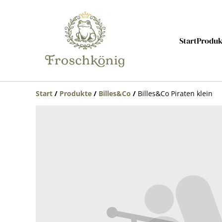
Start
Produk
Start
/
Produkte
/
Billes&Co
/
Billes&Co Piraten klein