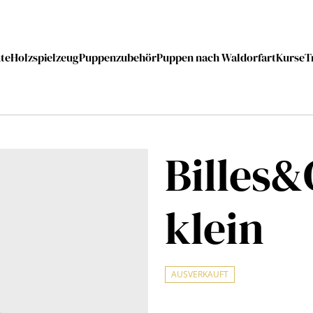
te
Holzspielzeug
Puppenzubehör
Puppen nach Waldorfart
Kurse
T
Billes&
klein
AUSVERKAUFT