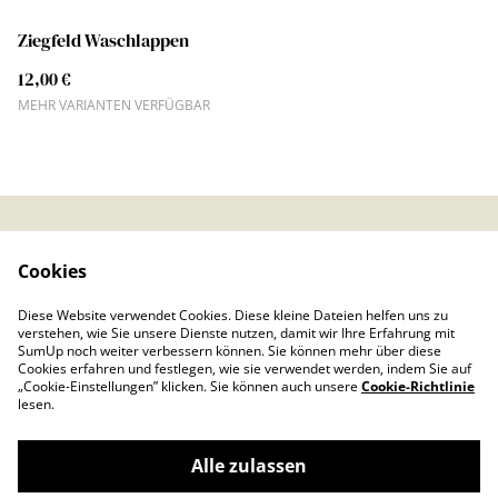
Ziegfeld Waschlappen
12,00 €
MEHR VARIANTEN VERFÜGBAR
Kontaktieren Sie uns
Rechtliche
Cookies
Bestimmungen
Datenschutzbestimmu
Cookie-Richtlinie
Diese Website verwendet Cookies. Diese kleine Dateien helfen uns zu
ngen von SumUp
verstehen, wie Sie unsere Dienste nutzen, damit wir Ihre Erfahrung mit
Impressum
SumUp noch weiter verbessern können. Sie können mehr über diese
Cookies erfahren und festlegen, wie sie verwendet werden, indem Sie auf
„Cookie-Einstellungen” klicken. Sie können auch unsere
Cookie-Richtlinie
lesen.
Alle zulassen